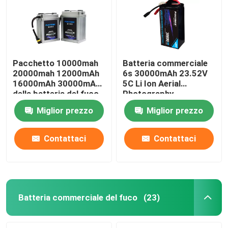
Pacchetto 10000mah
Batteria commerciale
20000mah 12000mAh
6s 30000mAh 23.52V
16000mAh 30000mAh
5C Li Ion Aerial
della batteria del fuco
Photography
del UAV di Li Ion
Transport Delivery del
Miglior prezzo
Miglior prezzo
fuco del UAV
Contattaci
Contattaci
Casa
Prodotti
Batteria commerciale del fuco
(23)
Chi siamo