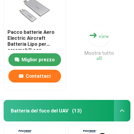
Pacco batterie Aero
view
Electric Aircraft
Batteria Lipo per
aeromobili con
Mostra tutto
equipaggio Batteria
all
Miglior prezzo
Fullymax
Contattaci
Batteria del fuco del UAV
(13)