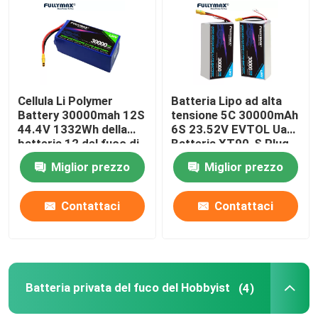
Fatory Tour
Controllo di qualità
Cellula Li Polymer
Batteria Lipo ad alta
Battery 30000mah 12S
tensione 5C 30000mAh
44.4V 1332Wh della
6S 23.52V EVTOL Uam
Contattaci
batteria 12 del fuco di
Batteria XT90-S Plug
agricoltura
Miglior prezzo
Miglior prezzo
notizie
Contattaci
Contattaci
Batteria per aeromobili elettrici
Batteria del fuco del UAV
Batteria privata del fuco del Hobbyist
(4)
Batteria commerciale del fuco