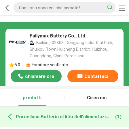
Fullymax Battery Co., Ltd.
Building 02&03, Dongjiang Industrial Park,
Shuikou Town,Huicheng District, Huizhou,
Guangdong, China,Porcellana
5.0
Fornitore verificato
chiamare ora
Contattaci
prodotti
Circa noi
Porcellana Batteria al litio dell'alimentazione elettrica
(1)