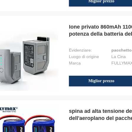
Miglior prezzo
Ione privato 860mAh 110
potenza della batteria de
Evidenziare:
pacchetto 
Luogo di origine
La Cina
Marca
FULLYMA
Miglior prezzo
spina ad alta tensione de
dell'aeroplano del pacch
47.04V 10C XT90-S