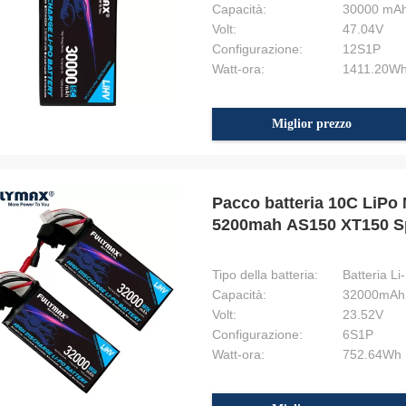
Capacità:
30000 mA
Volt:
47.04V
Configurazione:
12S1P
Watt-ora:
1411.20W
Miglior prezzo
Pacco batteria 10C LiP
5200mah AS150 XT150 S
Tipo della batteria:
Batteria Li
Capacità:
32000mAh
Volt:
23.52V
Configurazione:
6S1P
Watt-ora:
752.64Wh