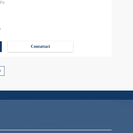
-Po
h
Contattaci