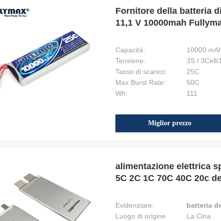
Fornitore della batteria d
11,1 V 10000mah Fullymax
Capacità:
10000 mA
Tensione:
3S / 3Cell/
Tasso di scarico:
25C
Max Burst Rate:
50C
Wh:
111
Miglior prezzo
alimentazione elettrica s
5C 2C 1C 70C 40C 20c del
2000mah
Evidenziare:
batteria 
Luogo di origine
La Cina