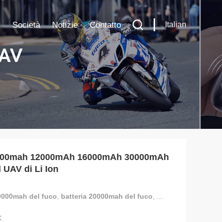
y
Società
Notizie
Contatto
Italian
UAV
0000mah 12000mAh 16000mAh 30000mAh
l UAV di Li Ion
10000mah del fuco
,
batteria 20000mah del fuco
,
pacchetto della bat
X