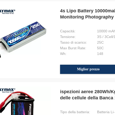
4s Lipo Battery 10000ma
Monitoring Photography
Capacità:
10000 mA
Tensione:
3S / 3Cell
Tasso di scarico:
25C
Max Burst Rate:
50C
Wh:
148
Miglior prezzo
ispezioni aeree 280Wh/Kg 
delle cellule della Banca
Tipo della batteria:
Batteria Li