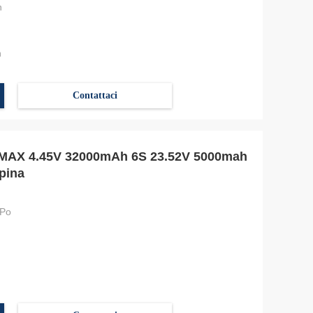
h
h
Contattaci
o MAX 4.45V 32000mAh 6S 23.52V 5000mah
pina
-Po