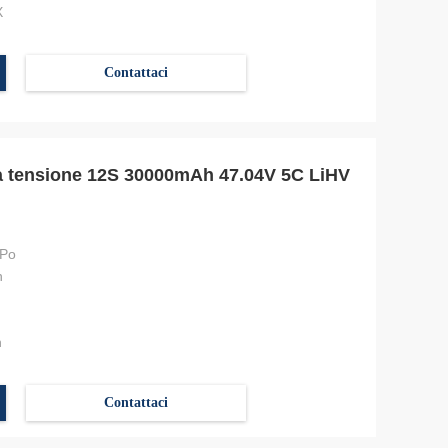
X
Contattaci
ta tensione 12S 30000mAh 47.04V 5C LiHV
-Po
h
h
Contattaci