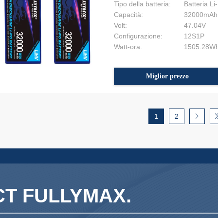
Tipo della batteria:
Batteria Li
Capacità:
32000mAh
Volt:
47.04V
Configurazione:
12S1P
Watt-ora:
1505.28W
Miglior prezzo
1
2
T FULLYMAX.