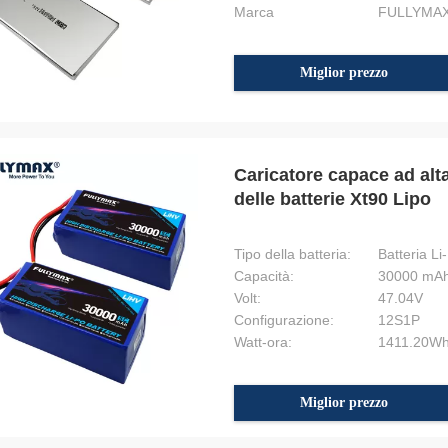
Marca
FULLYMA
Miglior prezzo
Caricatore capace ad al
delle batterie Xt90 Lipo
Tipo della batteria:
Batteria Li
Capacità:
30000 mA
Volt:
47.04V
Configurazione:
12S1P
Watt-ora:
1411.20W
Miglior prezzo