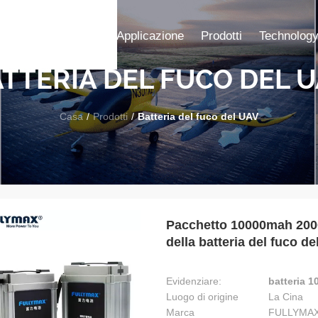
Casa
Applicazione
Prodotti
Technolog
TTERIA DEL FUCO DEL 
Casa
/
Prodotti
/
Batteria del fuco del UAV
Pacchetto 10000mah 2
della batteria del fuco de
Evidenziare:
batteria 
Luogo di origine
La Cina
Marca
FULLYMA