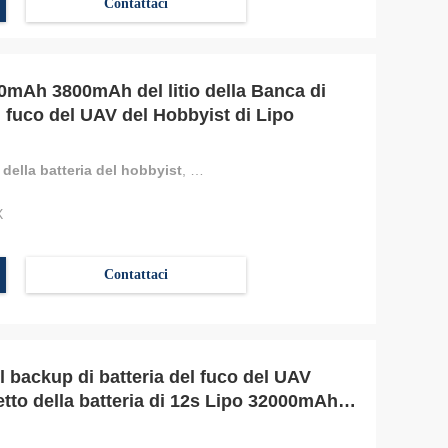
Contattaci
0mAh 3800mAh del litio della Banca di
l fuco del UAV del Hobbyist di Lipo
della batteria del hobbyist
,
ione 860mAh del litio della batteria de
X
Contattaci
l backup di batteria del fuco del UAV
etto della batteria di 12s Lipo 32000mAh