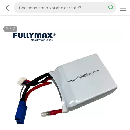
2
/
2