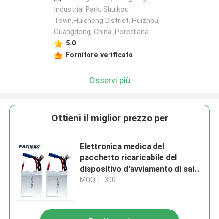
Industrial Park, Shuikou
Town,Huicheng District, Huizhou,
Guangdong, China ,Porcellana
5.0
Fornitore verificato
Osservi più
Ottieni il miglior prezzo per
Elettronica medica del
pacchetto ricaricabile del
dispositivo d'avviamento di salto
della batteria del dispositivo
MOQ： 300
d'avviamento dell'automobile di
emergenza della batteria 11.1V
di 40C 5000mah Lipo