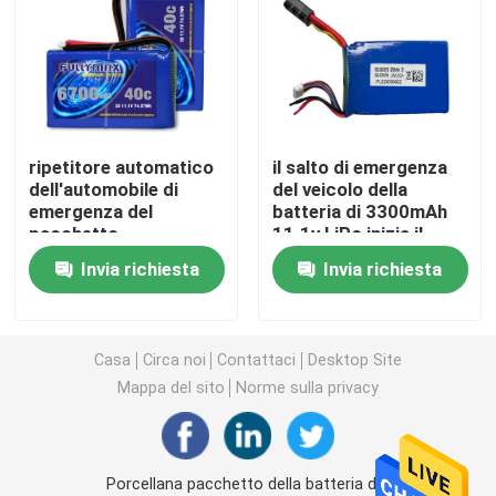
Batteria privata del fuco del Hobbyist
Batteria del dispositivo d'avviamento dell'automobile
ripetitore automatico
il salto di emergenza
dell'automobile di
del veicolo della
Modello Battery di RC
emergenza del
batteria di 3300mAh
pacchetto
11.1v LiPo inizia il
dell'alimentazione
servizio del blocco
Batteria da corsa Lipo
Invia richiesta
Invia richiesta
elettrica di inizio di
alimentatore
emergenza
dell'automobile di
Batteria per aeroplano RC
6700mAh 11.1v Lipo
Casa
Circa noi
Contattaci
Desktop Site
Mappa del sito
Norme sulla privacy
Accumulatore per di automobile di RC
batteria dei giocattoli
Porcellana pacchetto della batteria del