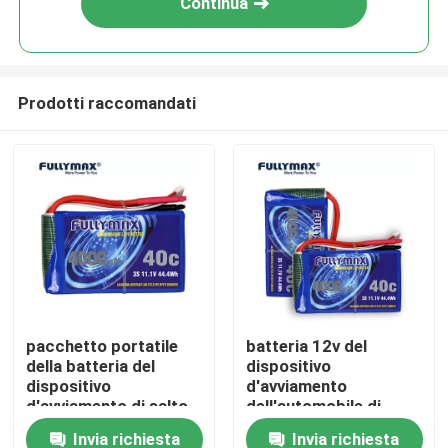
Continua
Prodotti raccomandati
Casa
pacchetto portatile
batteria 12v del
della batteria del
dispositivo
Prodotti
dispositivo
d'avviamento
d'avviamento di salto
dell'automobile di
di emergenza del
emergenza del
Invia richiesta
Invia richiesta
Chi siamo
veicolo 400a di
dispositivo